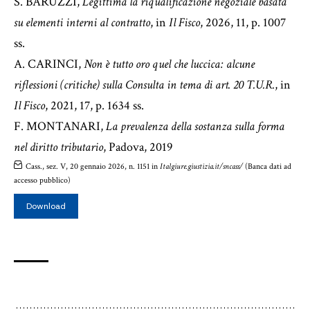
S. BARUZZI,
Legittima la riqualificazione negoziale basata
su elementi interni al contratto
, in
Il Fisco
, 2026, 11, p. 1007
ss.
A. CARINCI,
Non è tutto oro quel che luccica: alcune
riflessioni (critiche) sulla Consulta in tema di art. 20 T.U.R.
, in
Il Fisco
, 2021, 17, p. 1634 ss.
F. MONTANARI,
La prevalenza della sostanza sulla forma
nel diritto tributario
, Padova, 2019
Cass., sez. V, 20 gennaio 2026, n. 1151 in
Italgiure.giustizia.it/sncass/
(Banca dati ad
accesso pubblico)
Download