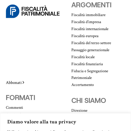
ARGOMENTI
Fiscalità immobiliare
Fiscalità d’impresa
Fiscalità internazionale
Fiscalità europea
Fiscalità del terzo settore
Passaggio generazionale
Fiscalità locale
Fiscalità finanziaria
Fiducia e Segregazione
Patrimoniale
Abbonati
Accertamento
FORMATI
CHI SIAMO
Commenti
Direzione
Casi Studio
Redazione
Diamo valore alla tua privacy
Confronti
Autori
Approfondimenti